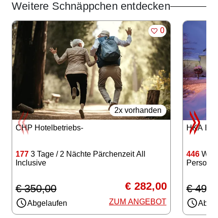
Weitere Schnäppchen entdecken
Angebote im Slider
MERKEN
0
2x vorhanden
CHP Hotelbetriebs-
HKA Bad 
177
3 Tage / 2 Nächte Pärchenzeit All
446
Winte
Inclusive
Persone
€ 282,00
€ 350,00
€ 499,
ZUM ANGEBOT
Abgelaufen
Abgel