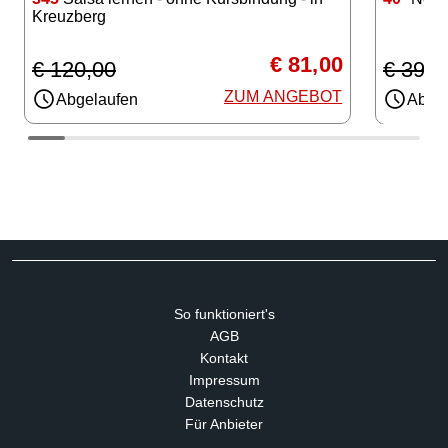
Kreuzberg
€ 81,00
€ 120,00
€ 399,
ZUM ANGEBOT
Abgelaufen
Abgel
So funktioniert's
AGB
Kontakt
Impressum
Datenschutz
Für Anbieter