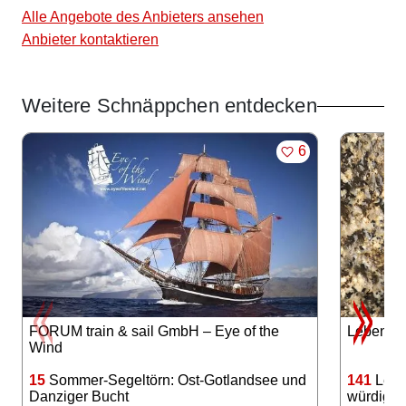
Alle Angebote des Anbieters ansehen
Anbieter kontaktieren
Weitere Schnäppchen entdecken
Angebote im Slider
MERKEN
6
FORUM train & sail GmbH – Eye of the
Lebensl
Wind
15
Sommer-Segeltörn: Ost-Gotlandsee und
141
Lebe
Danziger Bucht
würdige