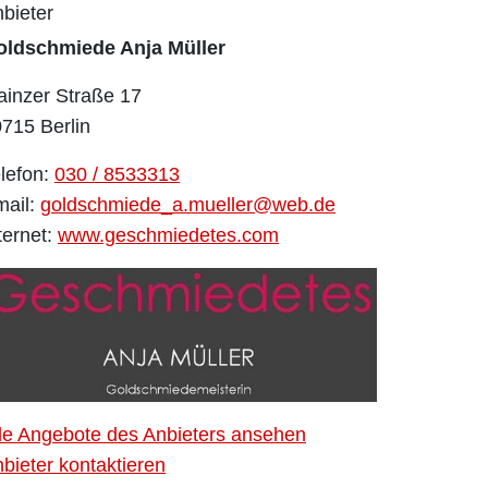
bieter
oldschmiede Anja Müller
inzer Straße 17
715 Berlin
lefon:
030 / 8533313
mail:
goldschmiede_a.mueller@web.de
ternet:
www.geschmiedetes.com
le Angebote des Anbieters ansehen
bieter kontaktieren