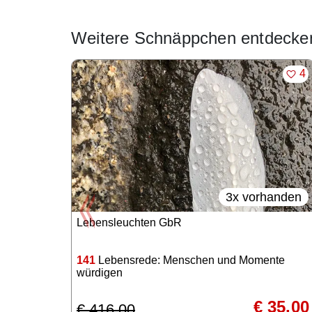
Weitere Schnäppchen entdecke
Angebote im Slider
MER
4
3x vorhanden
Lebensleuchten GbR
141
Lebensrede: Menschen und Momente
würdigen
€ 35,00
€ 416,00