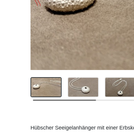
Beschreibung
Hübscher Seeigelanhänger mit einer Erbsket