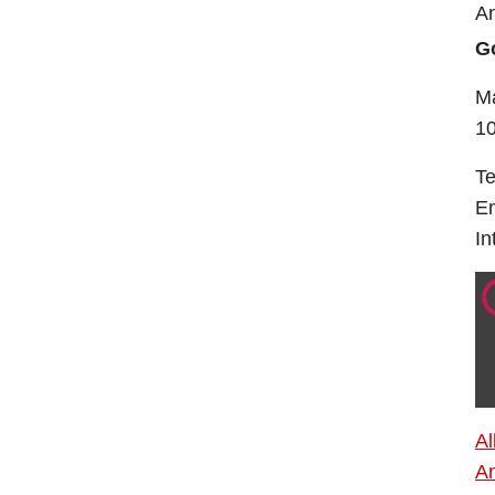
An
G
Ma
10
Te
E
In
Al
An