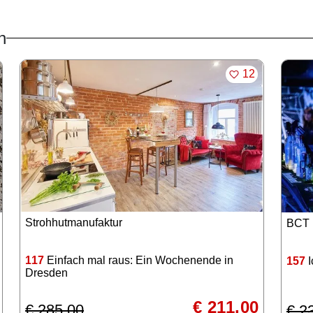
n
KEN
MERKEN
12
Strohhutmanufaktur
BCT 
117
Einfach mal raus: Ein Wochenende in
157
I
Dresden
€ 211,00
€ 285,00
€ 2