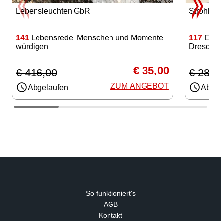
Strohhut
Lebensleuchten GbR
117
Einf
141
Lebensrede: Menschen und Momente
Dresden
würdigen
€ 35,00
€ 285,
€ 416,00
ZUM ANGEBOT
Abgel
Abgelaufen
So funktioniert's
AGB
Kontakt