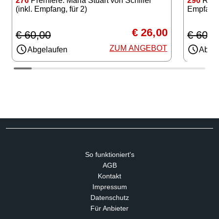
276
Premiere: Maria Stuart von Schiller
296
Rome
(inkl. Empfang, für 2)
Empfang, 
€ 26,00
€ 60,00
€ 60,0
ZUM ANGEBOT
Abgelaufen
Abgel
So funktioniert's
AGB
Kontakt
Impressum
Datenschutz
Für Anbieter