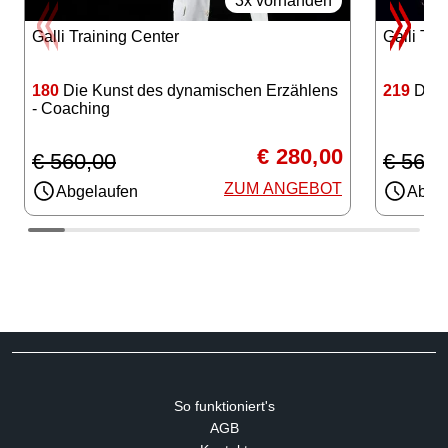
3x vorhanden
Galli Training Center
Galli Tra
180
Die Kunst des dynamischen Erzählens
219
Die K
- Coaching
€ 280,00
€ 560,00
€ 560,
ZUM ANGEBOT
Abgelaufen
Abgel
So funktioniert's
AGB