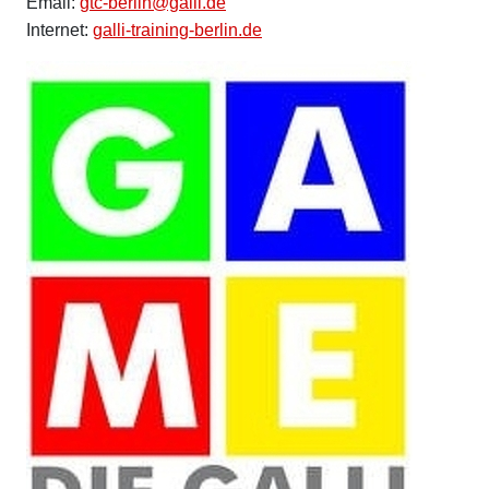
Email:
gtc-berlin@galli.de
Internet:
galli-training-berlin.de