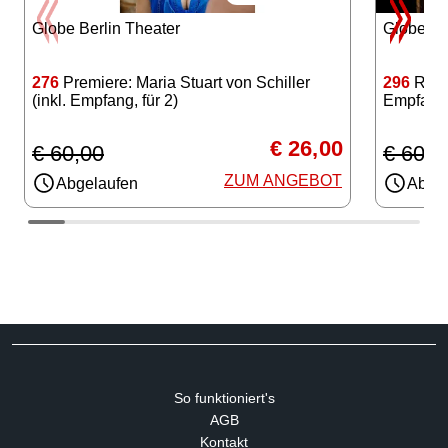
Globe Berlin Theater
Globe Be
276
Premiere: Maria Stuart von Schiller
296
Rome
(inkl. Empfang, für 2)
Empfang, 
€ 26,00
€ 60,00
€ 60,0
ZUM ANGEBOT
Abgelaufen
Abgel
So funktioniert's
AGB
Kontakt