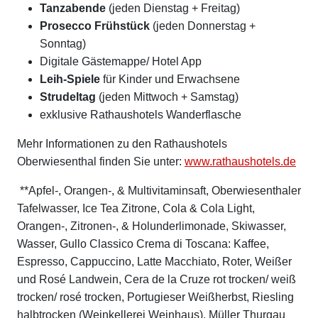
Tanzabende
(jeden Dienstag + Freitag)
Prosecco Frühstück
(jeden Donnerstag +
Sonntag)
Digitale Gästemappe/ Hotel App
Leih-Spiele
für Kinder und Erwachsene
Strudeltag
(jeden Mittwoch + Samstag)
exklusive Rathaushotels Wanderflasche
Mehr Informationen zu den Rathaushotels
Oberwiesenthal finden Sie unter:
www.rathaushotels.de
**Apfel-, Orangen-, & Multivitaminsaft, Oberwiesenthaler
Tafelwasser, Ice Tea Zitrone, Cola & Cola Light,
Orangen-, Zitronen-, & Holunderlimonade, Skiwasser,
Wasser, Gullo Classico Crema di Toscana: Kaffee,
Espresso, Cappuccino, Latte Macchiato, Roter, Weißer
und Rosé Landwein, Cera de la Cruze rot trocken/ weiß
trocken/ rosé trocken, Portugieser Weißherbst, Riesling
halbtrocken (Weinkellerei Weinhaus), Müller Thurgau