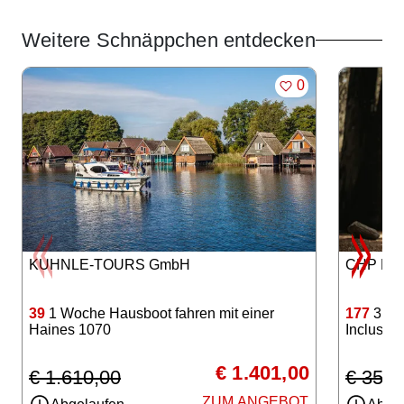
Weitere Schnäppchen entdecken
Angebote im Slider
MERKEN
0
KUHNLE-TOURS GmbH
CHP Hote
39
1 Woche Hausboot fahren mit einer
177
3 Tag
Haines 1070
Inclusive
€ 1.401,00
€ 1.610,00
€ 350,
ZUM ANGEBOT