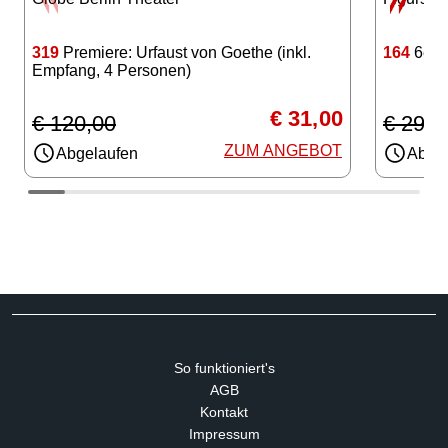
164
6er K
319
Premiere: Urfaust von Goethe (inkl.
Empfang, 4 Personen)
€ 31,00
€ 294,
€ 120,00
ZUM ANGEBOT
Abgel
Abgelaufen
So funktioniert's
AGB
Kontakt
Impressum