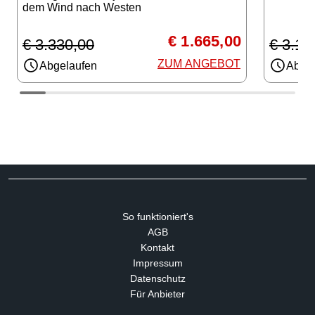
dem Wind nach Westen
€ 1.665,00
€ 3.330,00
€ 3.11
ZUM ANGEBOT
Abgelaufen
Abgel
So funktioniert's
AGB
Kontakt
Impressum
Datenschutz
Für Anbieter