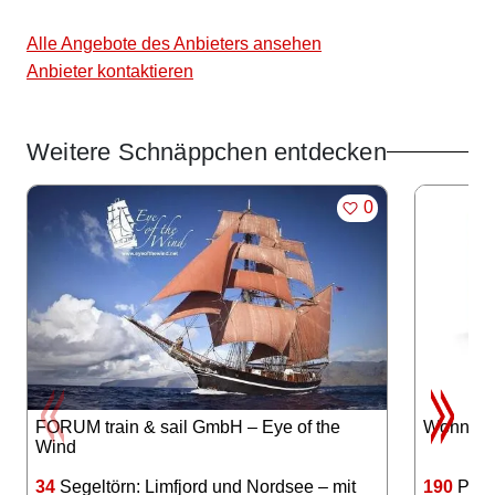
Alle Angebote des Anbieters ansehen
Anbieter kontaktieren
Weitere Schnäppchen entdecken
Angebote im Slider
MERKEN
0
FORUM train & sail GmbH – Eye of the
Wohnwerk
Wind
34
Segeltörn: Limfjord und Nordsee – mit
190
Polst