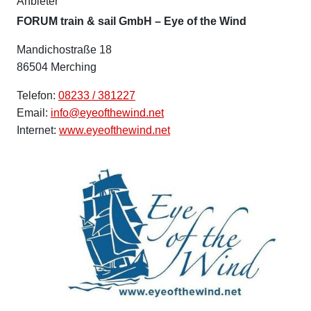
Anbieter
FORUM train & sail GmbH – Eye of the Wind
Mandichostraße 18
86504 Merching
Telefon:
08233 / 381227
Email:
info@eyeofthewind.net
Internet:
www.eyeofthewind.net