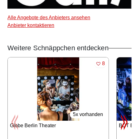
Alle Angebote des Anbieters ansehen
Anbieter kontaktieren
Weitere Schnäppchen entdecken
Angebote im Slider
MERKEN
8
5x vorhanden
Globe Berlin Theater
BCT Berl