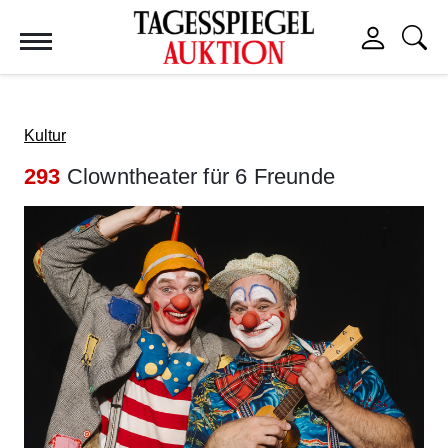
Tagesspiegel Auktion
Kultur
293
Clowntheater für 6 Freunde