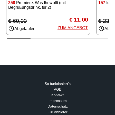
258
Premiere: Was Ihr wollt (mit
157
Iceba
Begrüßungsdrink, für 2)
€ 11,00
€ 60,00
€ 23,0
ZUM ANGEBOT
Abgelaufen
Abgel
So funktioniert's
AGB
Kontakt
Impressum
Datenschutz
Für Anbieter