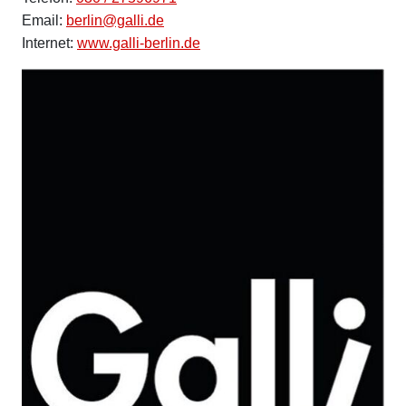
Email:
berlin@galli.de
Internet:
www.galli-berlin.de