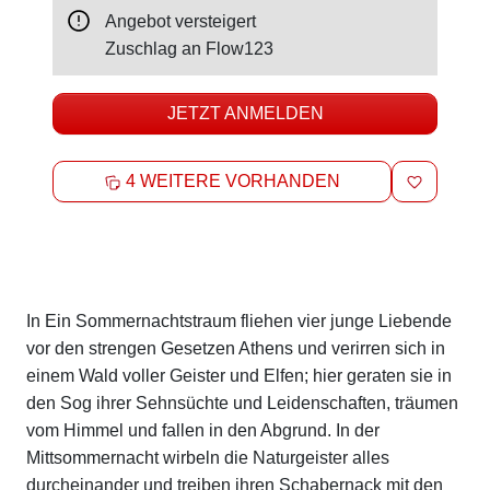
Angebot versteigert
Zuschlag an
Flow123
JETZT ANMELDEN
MERKEN
4 WEITERE VORHANDEN
Beschreibung
In Ein Sommernachtstraum fliehen vier junge Liebende
vor den strengen Gesetzen Athens und verirren sich in
einem Wald voller Geister und Elfen; hier geraten sie in
den Sog ihrer Sehnsüchte und Leidenschaften, träumen
vom Himmel und fallen in den Abgrund. In der
Mittsommernacht wirbeln die Naturgeister alles
durcheinander und treiben ihren Schabernack mit den