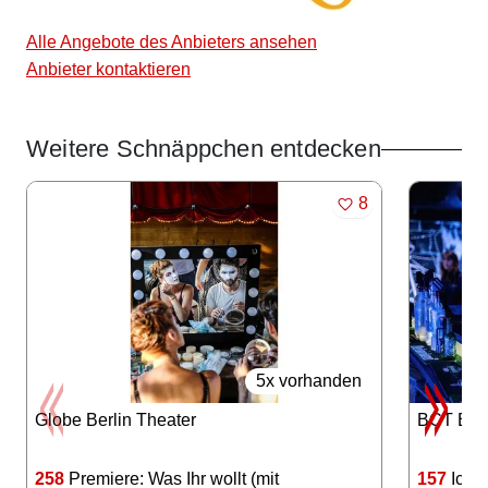
Alle Angebote des Anbieters ansehen
Anbieter kontaktieren
Weitere Schnäppchen entdecken
Angebote im Slider
MERKEN
8
5x vorhanden
Globe Berlin Theater
BCT Berl
258
Premiere: Was Ihr wollt (mit
157
Iceba