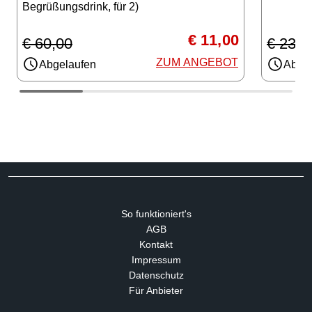
Begrüßungsdrink, für 2)
€ 11,00
€ 60,00
€ 23,0
ZUM ANGEBOT
Abgelaufen
Abgel
So funktioniert's
AGB
Kontakt
Impressum
Datenschutz
Für Anbieter