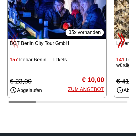
35x vorhanden
BCT Berlin City Tour GmbH
Lebensl
157
Icebar Berlin – Tickets
141
Lebe
würdige
€ 10,00
€ 23,00
€ 416,
ZUM ANGEBOT
Abgelaufen
Abgel