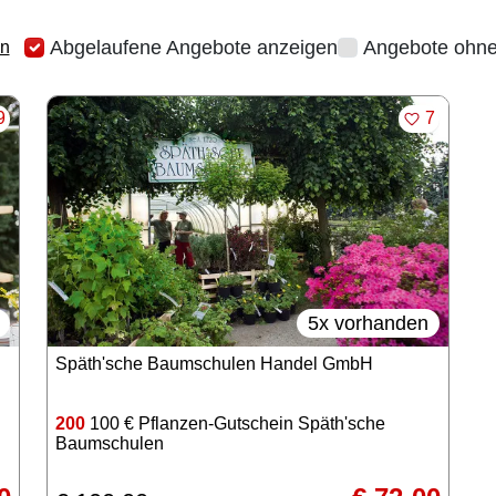
Abgelaufene Angebote anzeigen
Angebote ohne
en
RKEN
MERKEN
9
7
5x vorhanden
Späth'sche Baumschulen Handel GmbH
200
100 € Pflanzen-Gutschein Späth'sche
Baumschulen