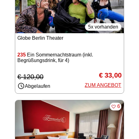
5x vorhanden
Globe Berlin Theater
235
Ein Sommernachtstraum (inkl.
Begrüßungsdrink, für 4)
€ 33,00
€ 120,00
ZUM ANGEBOT
Abgelaufen
MERKEN
6