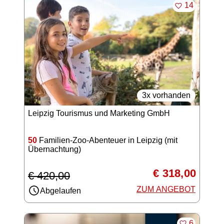
MERKEN
14
3x vorhanden
Leipzig Tourismus und Marketing GmbH
50
Familien-Zoo-Abenteuer in Leipzig (mit
Übernachtung)
€ 318,00
€ 420,00
ZUM ANGEBOT
Abgelaufen
MERKEN
6