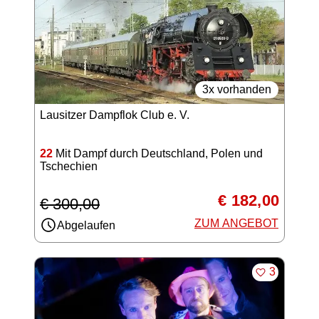
3x vorhanden
Lausitzer Dampflok Club e. V.
22
Mit Dampf durch Deutschland, Polen und
Tschechien
€ 182,00
€ 300,00
ZUM ANGEBOT
Abgelaufen
MERKEN
3