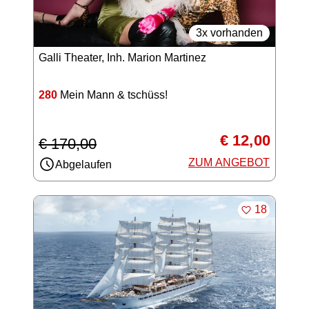
3x vorhanden
Galli Theater, Inh. Marion Martinez
280
Mein Mann & tschüss!
€ 12,00
€ 170,00
ZUM ANGEBOT
Abgelaufen
MERKEN
18