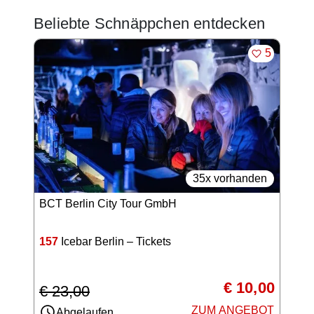
Beliebte Schnäppchen entdecken
MERKEN
5
35x vorhanden
BCT Berlin City Tour GmbH
157
Icebar Berlin – Tickets
€ 10,00
€ 23,00
ZUM ANGEBOT
Abgelaufen