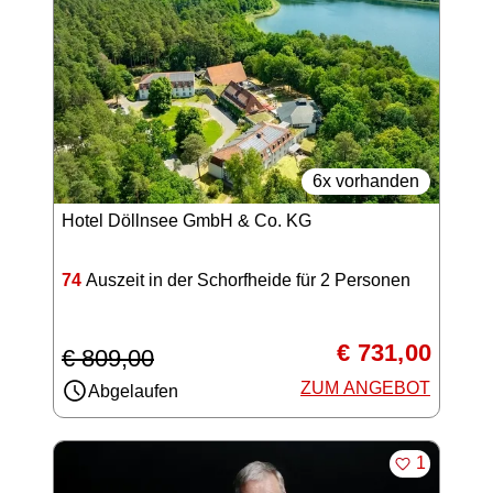
6x vorhanden
Hotel Döllnsee GmbH & Co. KG
74
Auszeit in der Schorfheide für 2 Personen
€ 731,00
€ 809,00
ZUM ANGEBOT
Abgelaufen
MERKEN
1