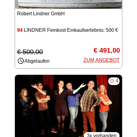
Robert Lindner GmbH
94
LINDNER Feinkost Einkaufserlebnis: 500 €
€ 491,00
€ 500,00
ZUM ANGEBOT
Abgelaufen
MERKEN
4
3x vorhanden