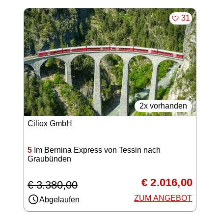
MERKEN
31
2x vorhanden
Ciliox GmbH
5
Im Bernina Express von Tessin nach
Graubünden
€ 2.016,00
€ 3.380,00
ZUM ANGEBOT
Abgelaufen