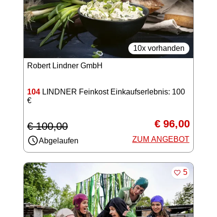
10x vorhanden
Robert Lindner GmbH
104
LINDNER Feinkost Einkaufserlebnis: 100
€
€ 96,00
€ 100,00
ZUM ANGEBOT
Abgelaufen
MERKEN
5