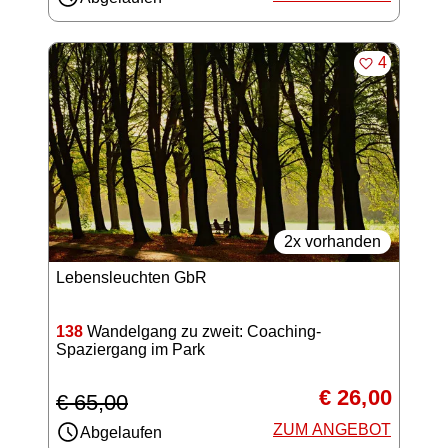
MERKEN
4
2x vorhanden
Lebensleuchten GbR
138
Wandelgang zu zweit: Coaching-
Spaziergang im Park
€ 26,00
€ 65,00
ZUM ANGEBOT
Abgelaufen