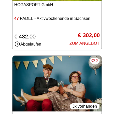
HOGASPORT GmbH
47
PADEL - Aktivwochenende in Sachsen
€ 302,00
€ 432,00
ZUM ANGEBOT
Abgelaufen
MERKEN
2
3x vorhanden