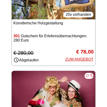
20x vorhanden
Künstlerische Holzgestaltung
301
Gutschein für Erlebnisübernachtungen:
280 Euro
€ 78,00
€ 280,00
ZUM ANGEBOT
Abgelaufen
MERKEN
5