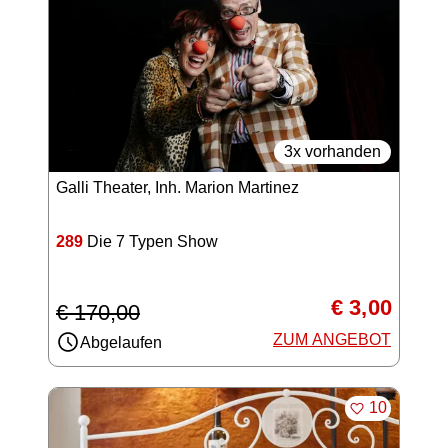
3x vorhanden
Galli Theater, Inh. Marion Martinez
289
Die 7 Typen Show
€ 3,00
€ 170,00
ZUM ANGEBOT
Abgelaufen
MERKEN
10