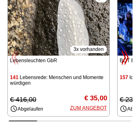
3x vorhanden
Lebensleuchten GbR
BCT Berl
141
Lebensrede: Menschen und Momente
157
Iceba
würdigen
€ 35,00
€ 416,00
€ 23,0
ZUM ANGEBOT
Abgelaufen
Abgel