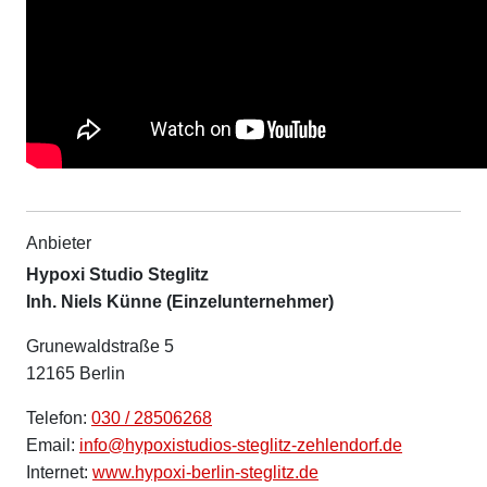
Anbieter
Hypoxi Studio Steglitz
Inh. Niels Künne (Einzelunternehmer)
Grunewaldstraße 5
12165 Berlin
Telefon:
030 / 28506268
Email:
info@hypoxistudios-steglitz-zehlendorf.de
Internet:
www.hypoxi-berlin-steglitz.de