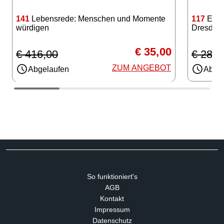
117
Einf
141
Lebensrede: Menschen und Momente
Dresden
würdigen
€ 35,00
€ 285,
€ 416,00
ZUM ANGEBOT
Abgel
Abgelaufen
So funktioniert's
AGB
Kontakt
Impressum
Datenschutz