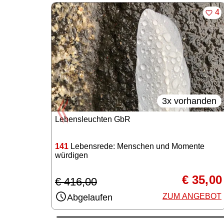
Angebote im Slider
MER
4
3x vorhanden
Lebensleuchten GbR
141
Lebensrede: Menschen und Momente
würdigen
€ 35,00
€ 416,00
ZUM ANGEBOT
Abgelaufen