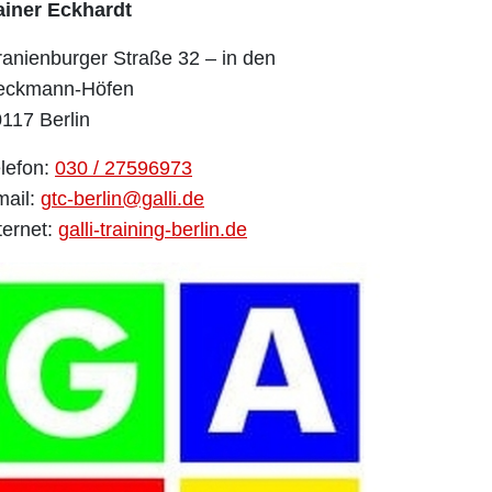
ainer Eckhardt
anienburger Straße 32 – in den
eckmann-Höfen
117 Berlin
lefon:
030 / 27596973
mail:
gtc-berlin@galli.de
ternet:
galli-training-berlin.de