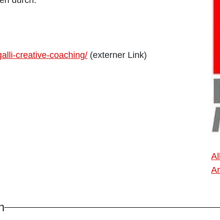
en durch.
/galli-creative-coaching/
(externer Link)
Al
An
n