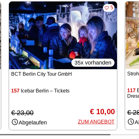
KEN
MERKEN
5
35x vorhanden
Stro
BCT Berlin City Tour GmbH
117
E
157
Icebar Berlin – Tickets
Dres
€ 10,00
€ 2
€ 23,00
ZUM ANGEBOT
A
Abgelaufen