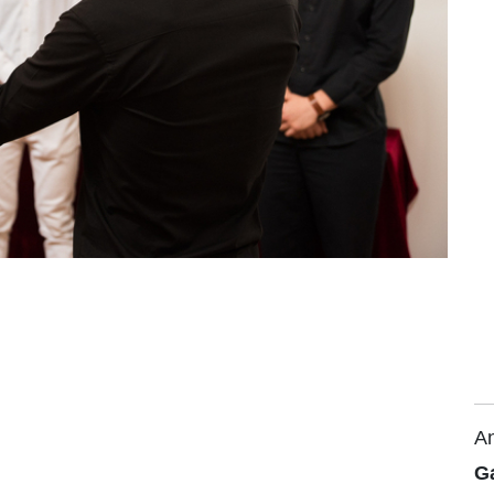
An
Ga