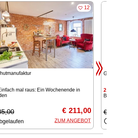
MERKEN
12
hhutmanufaktur
Globe Berlin Th
infach mal raus: Ein Wochenende in
258
Premiere: Wa
den
Begrüßungsdrink
€ 211,00
85,00
€ 60,00
ZUM ANGEBOT
bgelaufen
Abgelaufe