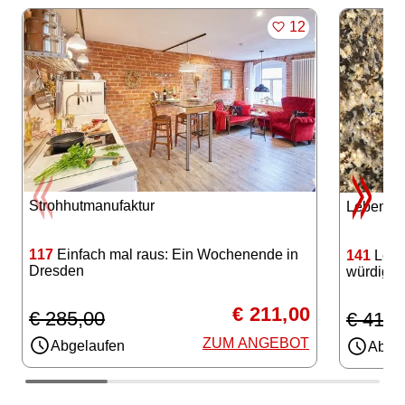
Angebote im Slider
MERKEN
12
Strohhutmanufaktur
Lebensl
117
Einfach mal raus: Ein Wochenende in
141
Lebe
Dresden
würdige
€ 211,00
€ 285,00
€ 416,
ZUM ANGEBOT
Abgelaufen
Abgel