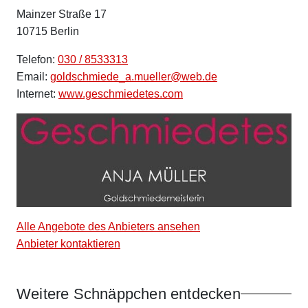
Mainzer Straße 17
10715 Berlin
Telefon:
030 / 8533313
Email:
goldschmiede_a.mueller@web.de
Internet:
www.geschmiedetes.com
Alle Angebote des Anbieters ansehen
Anbieter kontaktieren
Weitere Schnäppchen entdecken