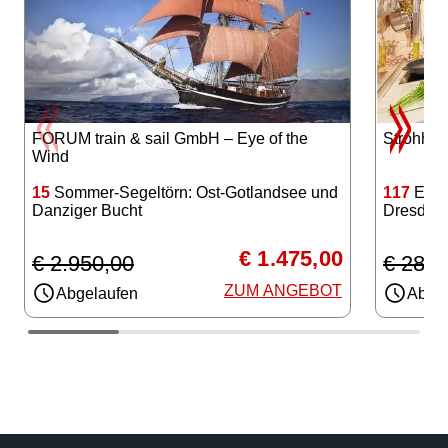
FORUM train & sail GmbH – Eye of the
Strohhut
Wind
15
Sommer-Segeltörn: Ost-Gotlandsee und
117
Einf
Danziger Bucht
Dresden
€ 1.475,00
€ 2.950,00
€ 285,
ZUM ANGEBOT
Abgelaufen
Abgel