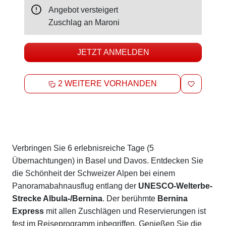
Angebot versteigert
Zuschlag an
Maroni
JETZT ANMELDEN
MERKEN
2 WEITERE VORHANDEN
Beschreibung
Verbringen Sie 6 erlebnisreiche Tage (5
Übernachtungen) in Basel und Davos. Entdecken Sie
die Schönheit der Schweizer Alpen bei einem
Panoramabahnausflug entlang der
UNESCO-Welterbe-
Strecke Albula-/Bernina
. Der berühmte
Bernina
Express
mit allen Zuschlägen und Reservierungen ist
fest im Reiseprogramm inbegriffen. Genießen Sie die