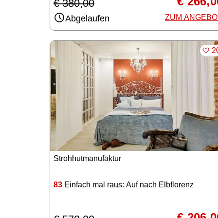
€ 266,0
€ 380,00
ZUM ANGEBO
Abgelaufen
ME
2
Strohhutmanufaktur
83
Einfach mal raus: Auf nach Elbflorenz
€ 206,0