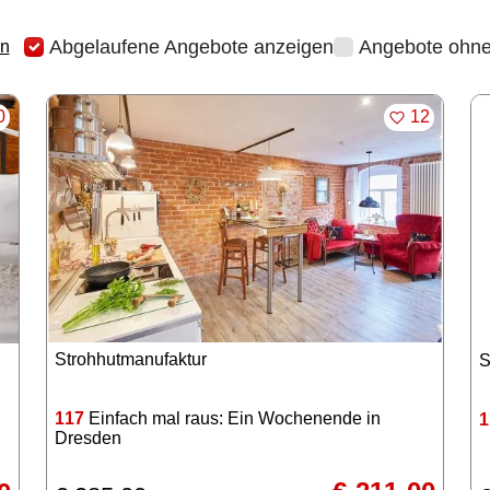
Abgelaufene Angebote anzeigen
Angebote ohne
en
RKEN
MERKEN
0
12
Strohhutmanufaktur
S
117
Einfach mal raus: Ein Wochenende in
1
Dresden