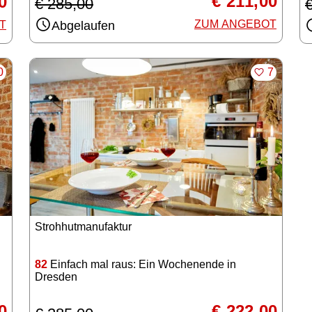
€ 211,00
0
€ 285,00
ZUM ANGEBOT
T
Abgelaufen
RKEN
MERKEN
0
7
Strohhutmanufaktur
82
Einfach mal raus: Ein Wochenende in
Dresden
0
€ 222,00