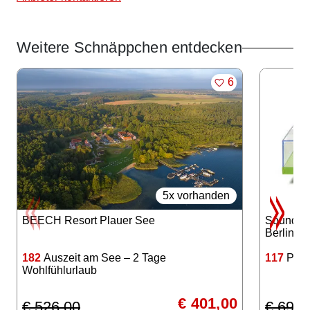
Weitere Schnäppchen entdecken
Angebote im Slider
MERKEN
6
5x vorhanden
BEECH Resort Plauer See
Sound B
Berlin
182
Auszeit am See – 2 Tage
117
Platt
Wohlfühlurlaub
€ 401,00
€ 526,00
€ 699,