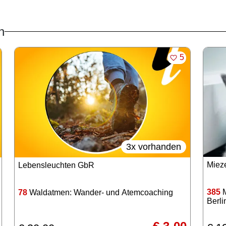
n
KEN
MERKEN
5
3x vorhanden
Miez
Lebensleuchten GbR
385
M
78
Waldatmen: Wander- und Atemcoaching
Berli