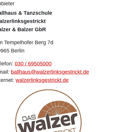
bieter
allhaus & Tanzschule
lzerlinksgestrickt
alzer & Balzer GbR
m Tempelhofer Berg 7d
965 Berlin
lefon:
030 / 69505000
mail:
ballhaus@walzerlinksgestrickt.de
ternet:
walzerlinksgestrickt.de