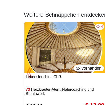
Weitere Schnäppchen entdecke
Angebote im Slider
MER
4
3x vorhanden
Lebensleuchten GbR
73
Herzkräuter-Atem: Naturcoaching und
Breathwork