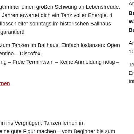
An
ngt immer einen großen Schwung an Lebensfreude.
B
Jahren erwartet dich ein Tanz voller Energie. 4
Wa
losschleife“ sonntags im historischen Ballhaus
B
arantiert!
A
 zum Tanzen im Ballhaus. Einfach lostanzen: Open
10
entino – Discofox.
dung – Freie Terminwahl – Keine Anmeldung nötig –
Te
E
In
ernen
ein ins Vergnügen: Tanzen lernen im
t eine gute Figur machen – vom Beginner bis zum